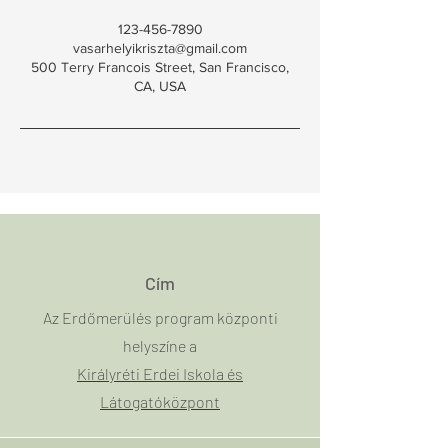
123-456-7890
vasarhelyikriszta@gmail.com
500 Terry Francois Street, San Francisco,
CA, USA
Cím
Az Erdőmerülés program központi
helyszíne a
Királyréti Erdei Iskola és
Látogatóközpont