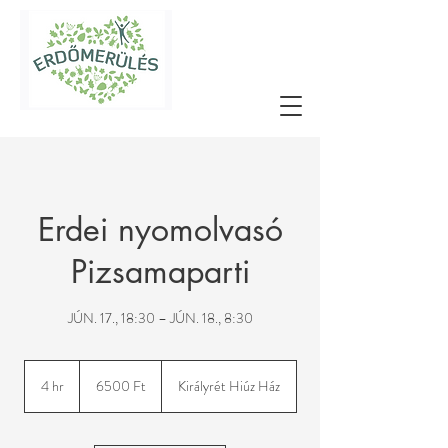
Erdei nyomolvasó
Pizsamaparti
JÚN. 17., 18:30 – JÚN. 18., 8:30
6500
magyar
4 hr
4
6500 Ft
Királyrét Hiúz Ház
forint
h
r