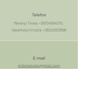
Telefon
Merényi Tímea
+36704584070
,
Vásárhelyi Kriszta
+36202933896
E-mail
erdomerules@gmail.com